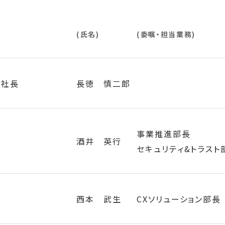
(氏名)
(委嘱・担当業務)
役社長
長徳 慎二郎
事業推進部長 セキュリ
事業推進部長
酒井 英行
セキュリティ&トラスト
西本 武生
CXソリューション部長