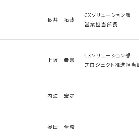
CXソリューション部 
CXソリューション部
長井 拓哉
営業担当部長
CXソリューション部
上坂 幸喜
プロジェクト推進担当
内海 宏之
奥田 全毅