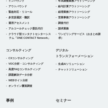
インバウンド
年末調整業務アウトソーシング
アウトバウンド
給与計算アウトソーシング
緊急対応・リコール
経理業務アウトソーシング
多言語通訳・翻訳
営業事務アウトソーシング
運用アセスメント
調査代行
アルコールチェック委託代行
請求業務
クラウド型コンタクトセンターシス
ワンビリングサービス
（おまとめ請
テム
「ONE CONTACT Network」
求）
デジタルトランスフォーメーション
コンサルティング
デジタル
トランスフォーメーション
CXコンサルティング
VOC分析・コンサルティング
生成AIソリューション
高度FAQコンサルティング
チャットソリューション
課題解決データ分析
WEBサイト分析
オンライン覆面調査
事例
セミナー