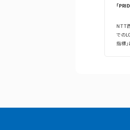
「PR
NTT
でのL
指標」