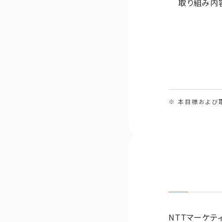
取り組み内
※ 本目標および
NTTマーケテ