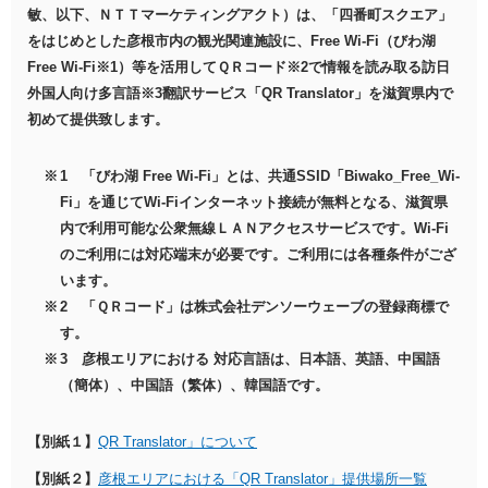
敏、以下、ＮＴＴマーケティングアクト）は、「四番町スクエア」
をはじめとした彦根市内の観光関連施設に、Free Wi-Fi（びわ湖
Free Wi-Fi※1）等を活用してＱＲコード※2で情報を読み取る訪日
外国人向け多言語※3翻訳サービス「QR Translator」を滋賀県内で
初めて提供致します。
1 「びわ湖 Free Wi-Fi」とは、共通SSID「Biwako_Free_Wi-
Fi」を通じてWi-Fiインターネット接続が無料となる、滋賀県
内で利用可能な公衆無線ＬＡＮアクセスサービスです。Wi-Fi
のご利用には対応端末が必要です。ご利用には各種条件がござ
います。
2 「ＱＲコード」は株式会社デンソーウェーブの登録商標で
す。
3 彦根エリアにおける 対応言語は、日本語、英語、中国語
（簡体）、中国語（繁体）、韓国語です。
【別紙１】
QR Translator」について
【別紙２】
彦根エリアにおける「QR Translator」提供場所一覧