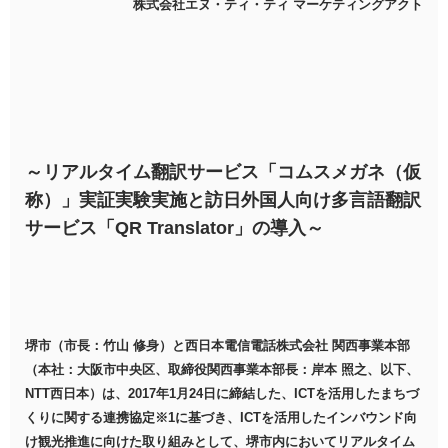
株式会社エヌ・ティ・ティ マーケティングアクト
～リアルタイム翻訳サービス「コムスメガネ（仮
称）」実証実験実施と訪日外国人向け多言語翻訳
サービス「QR Translator」の導入～
堺市（市長：竹山 修身）と西日本電信電話株式会社 関西事業本部
（本社：大阪市中央区、取締役関西事業本部長：岸本 照之、以下、
NTT西日本）は、2017年1月24日に締結した、ICTを活用したまちづ
くりに関する連携協定※1に基づき、ICTを活用したインバウンド向
け観光推進に向けた取り組みとして、堺市内においてリアルタイム