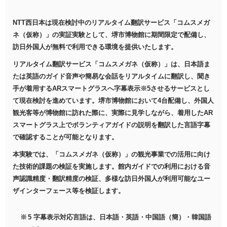
NTT西日本は現在検討中のリアルタイム翻訳サービス「コムスメガ
ネ（仮称）」の実証実験として、堺市博物館に期間限定で配備し、
訪日外国人が無料で利用できる環境を提供いたします。
リアルタイム翻訳サービス「コムスメガネ（仮称）」は、日本語ま
たは英語のガイド音声や簡易な会話をリアルタイムに翻訳し、聞き
手が着用するARスマートグラスへ字幕表示※5させるサービスとし
て現在検討を進めています。堺市博物館において4台配備し、外国人
観光客等が博物館に訪れた際に、実際に見学しながら、着用したAR
スマートグラス上でボランティアガイドの説明を翻訳した言語字幕
で確認することが可能となります。
本実験では、「コムスメガネ（仮称）」の観光事業での活用に向け
た技術的課題の検証を実施します。館内ガイドでの利用における音
声認識精度・翻訳精度の検証、多様な訪日外国人が利用可能なユー
ザインターフェース等を検証します。
5 字幕表示対応言語は、日本語・英語・中国語（簡）・韓国語