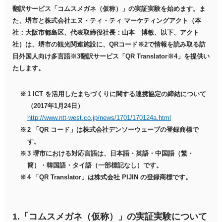
翻訳サービス「コムスメガネ（仮称）」の実証実験を始めます。ま
た、堺市と株式会社エヌ・ティ・ティ マーケティングアクト（本
社：大阪市都島区、代表取締役社長：山本 博敏、以下、アクト
社）は、堺市の観光関連施設に、QRコード※2で情報を読み取る訪
日外国人向け多言語※3翻訳サービス「QR Translator※4」を提供い
たします。
1 ICT を活用したまちづくりに関する連携協定の締結について
（2017年1月24日）
http://www.ntt-west.co.jp/news/1701/170124a.html
2 「QR コード」は株式会社デンソーウェーブの登録商標で
す。
3 堺市における対応言語は、日本語・英語・中国語（繁・
簡）・韓国語・タイ語（一部標記なし）です。
4 「QR Translator」は株式会社 PIJIN の登録商標です。
1.「コムスメガネ（仮称）」の実証実験について