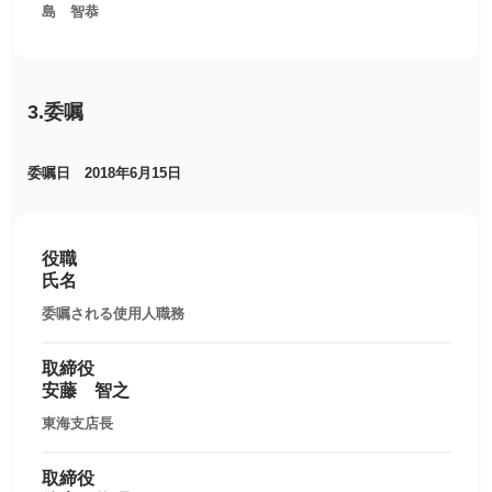
島 智恭
3.委嘱
委嘱日 2018年6月15日
役職
氏名
委嘱される使用人職務
取締役
安藤 智之
東海支店長
取締役