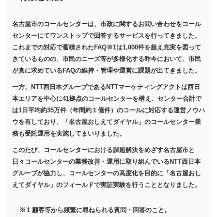
名古屋市のコールセンターは、市政に関するお問い合わせをコール
センターにてワンストップで回答するサービスを行ってきました。
これまでの対応で蓄積されたFAQ※1は1,000件を超え充実を図って
きているものの、市民のニーズ等が多様化する昨今において、市民
が真に求めているFAQの維持・管理や運営に課題が出てきました。
一方、NTT西日本グループであるNTTマーケティングアクトは西日
本エリアを中心に41拠点のコールセンターを構え、センター合計で
は1日平均約35万件（年間約１億件）のコールに対応する運営ノウハ
ウを有しており、「名古屋おしえてダイヤル」のコールセンター業
務も受託運用を実施してまいりました。
このたび、コールセンターにおける課題解決をめざす名古屋市と
日々コールセンターの業務改善・運用に取り組んでいるNTT西日本
グループが協力し、コールセンターの高度化を目的に「名古屋おし
えてダイヤル」のフィールドで実証実験を行うこととなりました。
1 顧客等から頻繁に尋ねられる質問・回答のこと。