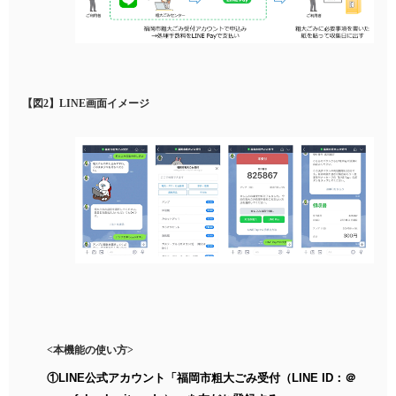
【図
2
】
LINE
画面イメージ
<
本機能の使い方
>
①
LINE
公式アカウント「福岡市粗大ごみ受付（
LINE ID
：＠