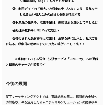
fukuokacity_sdg
）」を友だち登録する
②ご利用ガイドの「粗大ごみ収集の申し込み」より、収集を申
し込みたい粗大ごみの品目と個数を指定する
③収集先の住所等、収集希望日、搬出場所を選択して申し込む
④処理手数料を
LINE Pay
で支払う
⑤発行された受付番号と収集日、金額を紙に記入し、粗大ごみ
に貼る。収集日の朝
8:30
までに指定の場所に出して完了！
※事前にモバイル送金・決済サービス「
LINE Pay
」への登録
と残高のチャージが必要です
今後の展開
NTTマーケティングアクトでは、実験結果を基に、福岡市内全域へ
の対応や、AIを活用したオムニチャネルソリューションの提供やキ