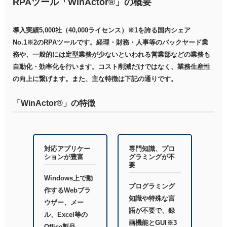
RPAツール「WinActor®」の概要
導入実績5,000社（40,000ライセンス）※1を誇る国内シェア
No.1※2のRPAツールです。経理・財務・人事等のバックヤード業
務や、一般的には定型業務が少ないといわれる営業部などの業務も
自動化・効率化を行います。コスト削減だけではなく、業務生産性
の向上に繋げます。また、主な特徴は下記の通りです。
「WinActor®」の特徴
対応アプリケー
専門知識、プロ
ションが豊富
グラミングが不
要
Windows上で動
プログラミング
作するWebブラ
知識や特殊な言
ウザー、メー
語が不要で、録
ル、Excel等の
画機能とGUI※3
Office製品、