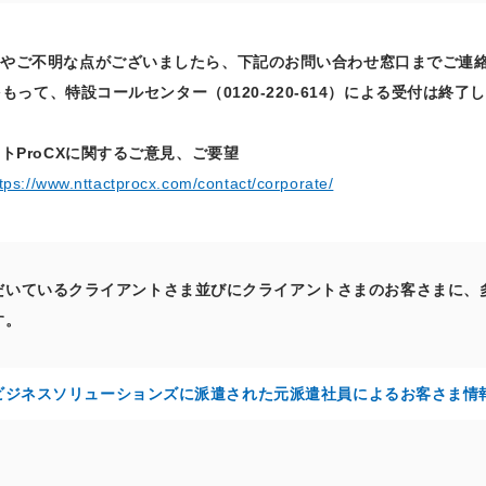
点やご不明な点がございましたら、下記のお問い合わせ窓口までご連
）をもって、特設コールセンター（0120-220-614）による受付は終了
トProCXに関するご意見、ご要望
tps://www.nttactprocx.com/contact/corporate/
だいているクライアントさま並びにクライアントさまのお客さまに、
す。
ＴＴビジネスソリューションズに派遣された元派遣社員によるお客さま