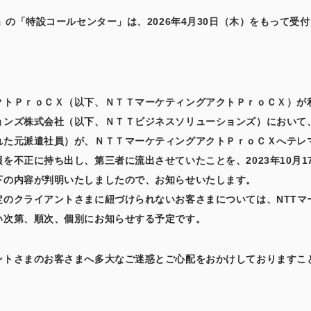
」の「特設コールセンター」は、2026年4月30日（木）をもって受
クトＰｒｏＣＸ（以下、ＮＴＴマーケティングアクトＰｒｏＣＸ）が
ョンズ株式会社（以下、ＮＴＴビジネスソリューションズ）において
れた元派遣社員）が、ＮＴＴマーケティングアクトＰｒｏＣＸへテレ
を不正に持ち出し、第三者に流出させていたことを、2023年10月
下の内容が判明いたしましたので、お知らせいたします。
のクライアントさまに紐づけられないお客さまについては、NTTマーケ
い次第、順次、個別にお知らせする予定です。
ントさまのお客さまへ多大なご迷惑とご心配をおかけしておりますこ