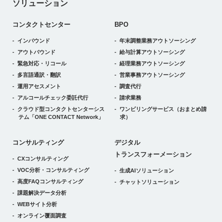
ソリューション
コンタクトセンター
BPO
インバウンド
年末調整業務アウトソーシング
アウトバウンド
給与計算アウトソーシング
緊急対応・リコール
経理業務アウトソーシング
多言語通訳・翻訳
営業事務アウトソーシング
運用アセスメント
調査代行
アルコールチェック委託代行
請求業務
クラウド型コンタクトセンターシス
ワンビリングサービス
（おまとめ請
テム
「ONE CONTACT Network」
求）
デジタルトランスフォーメーション
コンサルティング
デジタル
トランスフォーメーション
CXコンサルティング
VOC分析・コンサルティング
生成AIソリューション
高度FAQコンサルティング
チャットソリューション
課題解決データ分析
WEBサイト分析
オンライン覆面調査