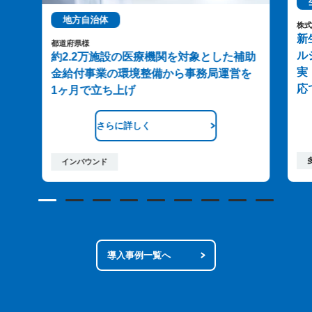
地方自治体
株
新
都道府県様
ル
約2.2万施設の医療機関を対象とした補助
実
金給付事業の環境整備から事務局運営を
応
1ヶ月で立ち上げ
さらに詳しく
インバウンド
導入事例一覧へ