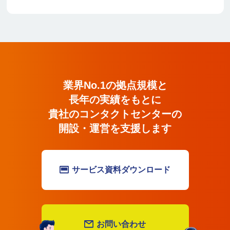
業界No.1の拠点規模と長年の実績
業界No.1の拠点規模と
長年の実績をもとに
貴社のコンタクトセンターの
開設・運営を支援します
サービス資料ダウンロード
お問い合わせ