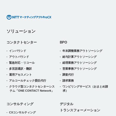
ソリューション
コンタクトセンター
BPO
インバウンド
年末調整業務アウトソーシング
アウトバウンド
給与計算アウトソーシング
緊急対応・リコール
経理業務アウトソーシング
多言語通訳・翻訳
営業事務アウトソーシング
運用アセスメント
調査代行
アルコールチェック委託代行
請求業務
クラウド型コンタクトセンターシス
ワンビリングサービス
（おまとめ請
テム
「ONE CONTACT Network」
求）
デジタルトランスフォーメーション
コンサルティング
デジタル
トランスフォーメーション
CXコンサルティング