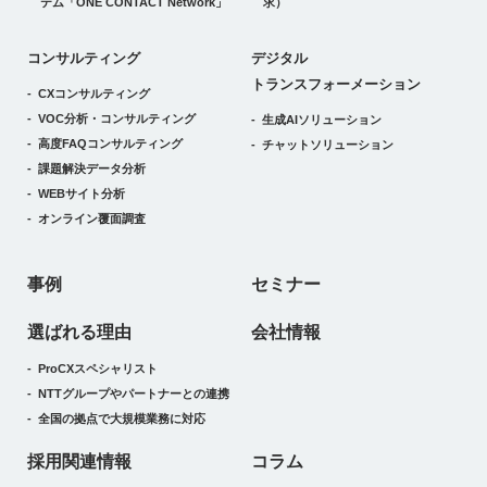
テム
「ONE CONTACT Network」
求）
デジタルトランスフォーメーション
コンサルティング
デジタル
トランスフォーメーション
CXコンサルティング
VOC分析・コンサルティング
生成AIソリューション
高度FAQコンサルティング
チャットソリューション
課題解決データ分析
WEBサイト分析
オンライン覆面調査
事例
セミナー
選ばれる理由
会社情報
ProCXスペシャリスト
NTTグループやパートナーとの連携
全国の拠点で大規模業務に対応
採用関連情報
コラム