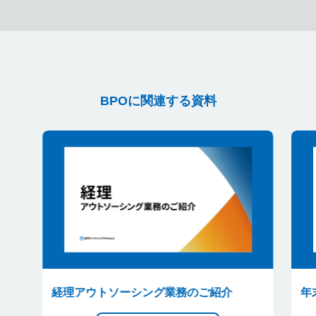
BPOに関連する資料
経理アウトソーシング業務のご紹介
年