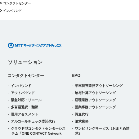
コンタクトセンター
インバウンド
ソリューション
コンタクトセンター
BPO
インバウンド
年末調整業務アウトソーシング
アウトバウンド
給与計算アウトソーシング
緊急対応・リコール
経理業務アウトソーシング
多言語通訳・翻訳
営業事務アウトソーシング
運用アセスメント
調査代行
アルコールチェック委託代行
請求業務
クラウド型コンタクトセンターシス
ワンビリングサービス
（おまとめ請
テム
「ONE CONTACT Network」
求）