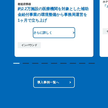
ホテ
都道府県様
「
約2.2万施設の医療機関を対象とした補助
金給付事業の環境整備から事務局運営を
1ヶ月で立ち上げ
さらに詳しく
インバウンド
導入事例一覧へ