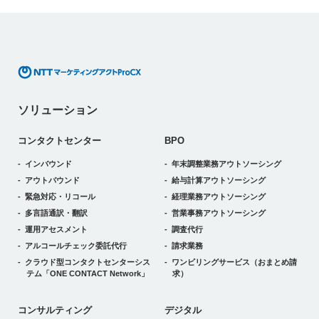
ソリューション
コンタクトセンター
BPO
インバウンド
年末調整業務アウトソーシング
アウトバウンド
給与計算アウトソーシング
緊急対応・リコール
経理業務アウトソーシング
多言語通訳・翻訳
営業事務アウトソーシング
運用アセスメント
調査代行
アルコールチェック委託代行
請求業務
クラウド型コンタクトセンターシス
ワンビリングサービス
（おまとめ請
テム
「ONE CONTACT Network」
求）
デジタルトランスフォーメーション
コンサルティング
デジタル