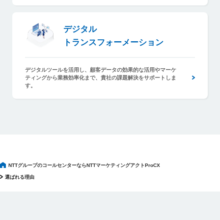
デジタルトランスフォーメーション
デジタル
トランスフォーメーション
デジタルツールを活用し、顧客データの効果的な活用やマーケ
ティングから業務効率化まで、貴社の課題解決をサポートしま
す。
NTTグループのコールセンターならNTTマーケティングアクトProCX
選ばれる理由