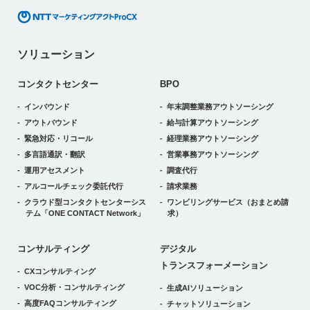
ソリューション
コンタクトセンター
BPO
インバウンド
年末調整業務アウトソーシング
アウトバウンド
給与計算アウトソーシング
緊急対応・リコール
経理業務アウトソーシング
多言語通訳・翻訳
営業事務アウトソーシング
運用アセスメント
調査代行
アルコールチェック委託代行
請求業務
クラウド型コンタクトセンターシス
ワンビリングサービス
（おまとめ請
テム
「ONE CONTACT Network」
求）
デジタルトランスフォーメーション
コンサルティング
デジタル
トランスフォーメーション
CXコンサルティング
VOC分析・コンサルティング
生成AIソリューション
高度FAQコンサルティング
チャットソリューション