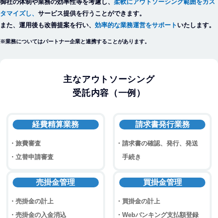
御社の体制や業務の効率性等を考慮し、
柔軟にアウトソーシング範囲をカス
タマイズし、
サービス提供を行うことができます。
また、運用後も改善提案を行い、
効率的な業務運営をサポート
いたします。
※業務についてはパートナー企業と連携することがあります。
主なアウトソーシング
受託内容（一例）
経費精算業務
請求書発行業務
旅費審査
請求書の確認、発行、発送
立替申請審査
手続き
売掛金管理
買掛金管理
売掛金の計上
買掛金の計上
売掛金の入金消込
Webバンキング支払額登録