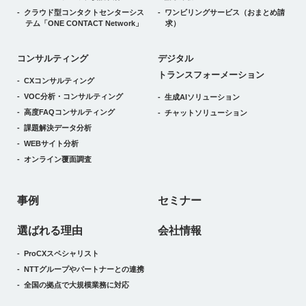
クラウド型コンタクトセンターシス
ワンビリングサービス
（おまとめ請
テム
「ONE CONTACT Network」
求）
デジタルトランスフォーメーション
コンサルティング
デジタル
トランスフォーメーション
CXコンサルティング
VOC分析・コンサルティング
生成AIソリューション
高度FAQコンサルティング
チャットソリューション
課題解決データ分析
WEBサイト分析
オンライン覆面調査
事例
セミナー
選ばれる理由
会社情報
ProCXスペシャリスト
NTTグループやパートナーとの連携
全国の拠点で大規模業務に対応