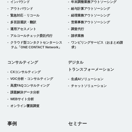
インバウンド
年末調整業務アウトソーシング
アウトバウンド
給与計算アウトソーシング
緊急対応・リコール
経理業務アウトソーシング
多言語通訳・翻訳
営業事務アウトソーシング
運用アセスメント
調査代行
アルコールチェック委託代行
請求業務
クラウド型コンタクトセンターシス
ワンビリングサービス
（おまとめ請
テム
「ONE CONTACT Network」
求）
デジタルトランスフォーメーション
コンサルティング
デジタル
トランスフォーメーション
CXコンサルティング
VOC分析・コンサルティング
生成AIソリューション
高度FAQコンサルティング
チャットソリューション
課題解決データ分析
WEBサイト分析
オンライン覆面調査
事例
セミナー