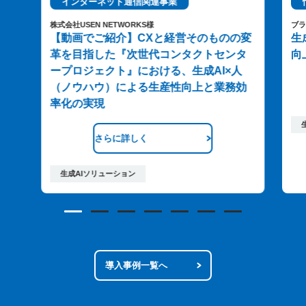
インターネット通信関連事業
株式会社USEN NETWORKS様
ブ
【動画でご紹介】CXと経営そのものの変
生
革を目指した『次世代コンタクトセンタ
向
ープロジェクト』における、生成AI×人
（ノウハウ）による生産性向上と業務効
率化の実現
さらに詳しく
生成AIソリューション
導入事例一覧へ