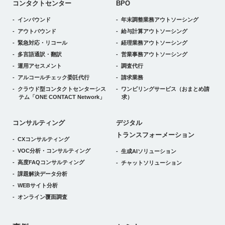
コンタクトセンター
BPO
インバウンド
年末調整業務アウトソーシング
アウトバウンド
給与計算アウトソーシング
緊急対応・リコール
経理業務アウトソーシング
多言語通訳・翻訳
営業事務アウトソーシング
運用アセスメント
調査代行
アルコールチェック委託代行
請求業務
クラウド型コンタクトセンターシス
ワンビリングサービス
（おまとめ請
テム
「ONE CONTACT Network」
求）
デジタルトランスフォーメーション
コンサルティング
デジタル
トランスフォーメーション
CXコンサルティング
VOC分析・コンサルティング
生成AIソリューション
高度FAQコンサルティング
チャットソリューション
課題解決データ分析
WEBサイト分析
オンライン覆面調査