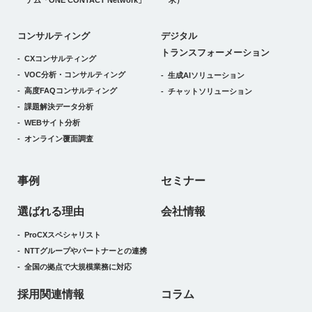
テム
「ONE CONTACT Network」
求）
デジタルトランスフォーメーション
コンサルティング
デジタル
トランスフォーメーション
CXコンサルティング
VOC分析・コンサルティング
生成AIソリューション
高度FAQコンサルティング
チャットソリューション
課題解決データ分析
WEBサイト分析
オンライン覆面調査
事例
セミナー
選ばれる理由
会社情報
ProCXスペシャリスト
NTTグループやパートナーとの連携
全国の拠点で大規模業務に対応
採用関連情報
コラム