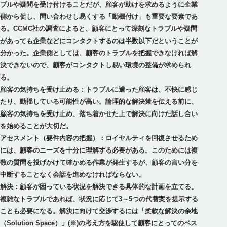
ブルや疑問を受け付けることだが、顧客が助けを求めるように企業
側から促し、問い合わせし易くする「動機付け」も重要な要素であ
る。CCMC社の調査によると、顧客にとって深刻なトラブルや疑問
があっても企業などにコンタクトするのは半数以下だということが
分かった。企業側としては、顧客のトラブルを把握できなければ解
決できないので、顧客がコンタクトし易い環境の整備が求められ
る。
顧客の気持ちを受け止める：
トラブルに遭った顧客は、不快に感じ
たり、動揺している可能性が高い。論理的な解決策を伝える前に、
顧客の気持ちを受け止め、落ち着かせた上で解決に向けた話し合い
を始めることが大切だ。
アセスメント（要件内容の把握）：
ロイヤルティを回復させるため
には、顧客のニーズを十分に理解する必要がある。このためには複
数の質問を投げかけて確かめる作業が発生するが、顧客の言い分を
中断することなく会話を進めなければならない。
解決：
顧客が困っている状況を解決できる具体的な計画を立てる。
複雑なトラブルであれば、状況に応じて3～5つの代替案を提示する
ことも必要になる。解決に向けて交渉するには「柔軟な解決の余地
（Solution Space）」(※)の考え方を駆使して顧客にとってのベス