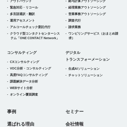
アウトバウンド
給与計算アウトソーシング
緊急対応・リコール
経理業務アウトソーシング
多言語通訳・翻訳
営業事務アウトソーシング
運用アセスメント
調査代行
アルコールチェック委託代行
請求業務
クラウド型コンタクトセンターシス
ワンビリングサービス
（おまとめ請
テム
「ONE CONTACT Network」
求）
デジタルトランスフォーメーション
コンサルティング
デジタル
トランスフォーメーション
CXコンサルティング
VOC分析・コンサルティング
生成AIソリューション
高度FAQコンサルティング
チャットソリューション
課題解決データ分析
WEBサイト分析
オンライン覆面調査
事例
セミナー
選ばれる理由
会社情報