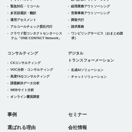
緊急対応・リコール
経理業務アウトソーシング
多言語通訳・翻訳
営業事務アウトソーシング
運用アセスメント
調査代行
アルコールチェック委託代行
請求業務
クラウド型コンタクトセンターシス
ワンビリングサービス
（おまとめ請
テム
「ONE CONTACT Network」
求）
デジタルトランスフォーメーション
コンサルティング
デジタル
トランスフォーメーション
CXコンサルティング
VOC分析・コンサルティング
生成AIソリューション
高度FAQコンサルティング
チャットソリューション
課題解決データ分析
WEBサイト分析
オンライン覆面調査
事例
セミナー
選ばれる理由
会社情報