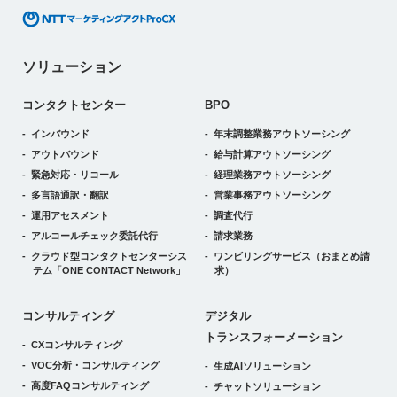
ソリューション
コンタクトセンター
BPO
インバウンド
年末調整業務アウトソーシング
アウトバウンド
給与計算アウトソーシング
緊急対応・リコール
経理業務アウトソーシング
多言語通訳・翻訳
営業事務アウトソーシング
運用アセスメント
調査代行
アルコールチェック委託代行
請求業務
クラウド型コンタクトセンターシス
ワンビリングサービス
（おまとめ請
テム
「ONE CONTACT Network」
求）
デジタルトランスフォーメーション
コンサルティング
デジタル
トランスフォーメーション
CXコンサルティング
VOC分析・コンサルティング
生成AIソリューション
高度FAQコンサルティング
チャットソリューション