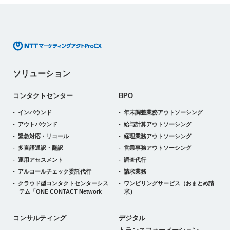
ソリューション
コンタクトセンター
BPO
インバウンド
年末調整業務アウトソーシング
アウトバウンド
給与計算アウトソーシング
緊急対応・リコール
経理業務アウトソーシング
多言語通訳・翻訳
営業事務アウトソーシング
運用アセスメント
調査代行
アルコールチェック委託代行
請求業務
クラウド型コンタクトセンターシス
ワンビリングサービス
（おまとめ請
テム
「ONE CONTACT Network」
求）
デジタルトランスフォーメーション
コンサルティング
デジタル