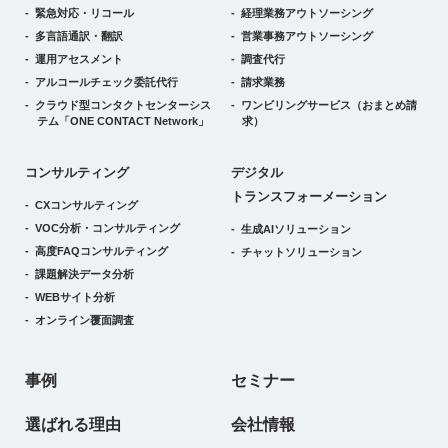
緊急対応・リコール
経理業務アウトソーシング
多言語通訳・翻訳
営業事務アウトソーシング
運用アセスメント
調査代行
アルコールチェック委託代行
請求業務
クラウド型コンタクトセンターシス
ワンビリングサービス
（おまとめ請
テム
「ONE CONTACT Network」
求）
デジタルトランスフォーメーション
コンサルティング
デジタル
トランスフォーメーション
CXコンサルティング
VOC分析・コンサルティング
生成AIソリューション
高度FAQコンサルティング
チャットソリューション
課題解決データ分析
WEBサイト分析
オンライン覆面調査
事例
セミナー
選ばれる理由
会社情報