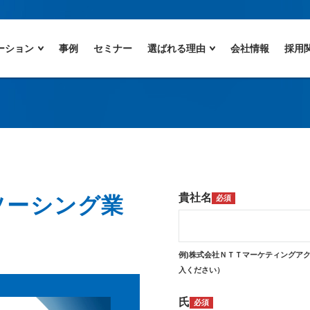
ーション
事例
セミナー
選ばれる理由
会社情報
採用
貴社名
ソーシング業
必須
例)株式会社ＮＴＴマーケティングア
入ください）
氏
必須