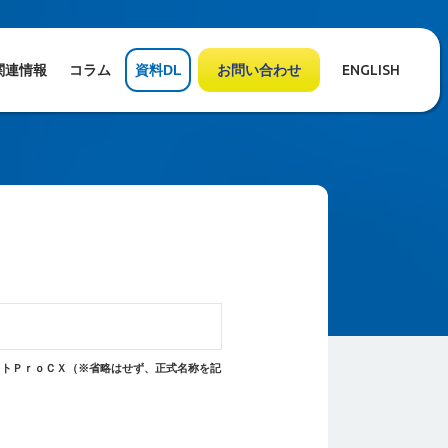
関連情報
コラム
資料DL
お問い合わせ
ENGLISH
クトＰｒｏＣＸ（※省略はせず、正式名称を記