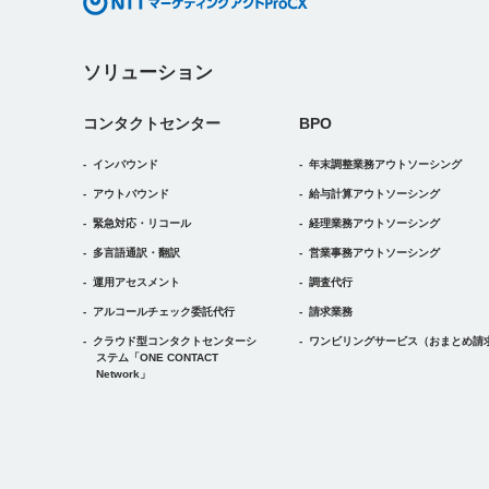
ソリューション
コンタクトセンター
BPO
インバウンド
年末調整業務アウトソーシング
アウトバウンド
給与計算アウトソーシング
緊急対応・リコール
経理業務アウトソーシング
多言語通訳・翻訳
営業事務アウトソーシング
運用アセスメント
調査代行
アルコールチェック委託代行
請求業務
クラウド型コンタクトセンターシ
ワンビリングサービス
（おまとめ請
ステム
「ONE CONTACT
Network」