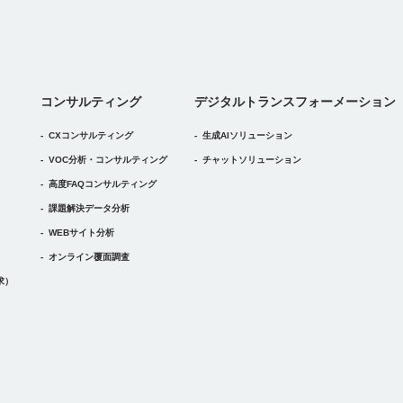
デジタルトランスフォーメーション
コンサルティング
デジタル
トランスフォーメーション
CXコンサルティング
生成AIソリューション
VOC分析・コンサルティング
チャットソリューション
高度FAQコンサルティング
課題解決データ分析
WEBサイト分析
オンライン覆面調査
求）