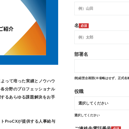
名
必須
部署名
例)経営企画部(※省略はせず、正式名
によって培った実績とノウハウ
る各分野のプロフェッショナル
役職
関するあらゆる課題解決をお手
選択してください
トProCXが提供する人事給与
ご連絡先電話番号
必須