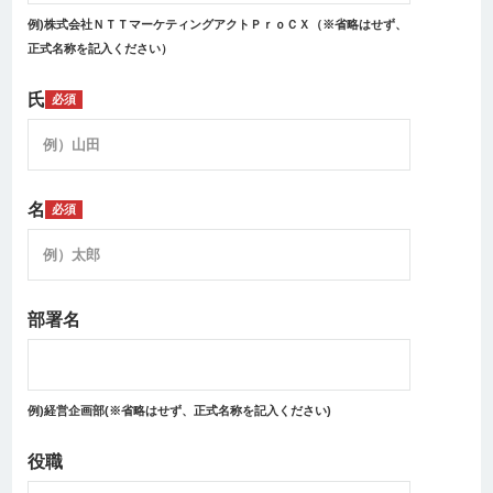
例)株式会社ＮＴＴマーケティングアクトＰｒｏＣＸ（※省略はせず、
正式名称を記入ください）
氏
必須
名
必須
部署名
例)経営企画部(※省略はせず、正式名称を記入ください)
役職