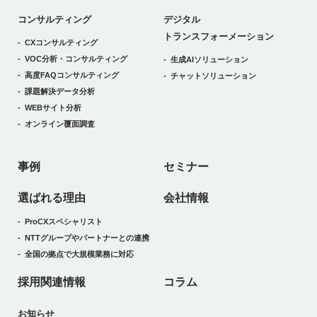
デジタルトランスフォーメーション
コンサルティング
デジタル
トランスフォーメーション
CXコンサルティング
VOC分析・コンサルティング
生成AIソリューション
高度FAQコンサルティング
チャットソリューション
課題解決データ分析
WEBサイト分析
オンライン覆面調査
事例
セミナー
選ばれる理由
会社情報
ProCXスペシャリスト
NTTグループやパートナーとの連携
全国の拠点で大規模業務に対応
採用関連情報
コラム
お知らせ