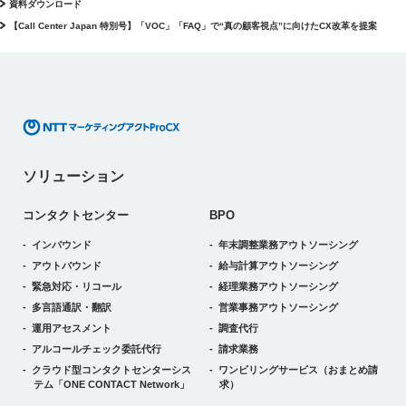
資料ダウンロード
【Call Center Japan 特別号】「VOC」「FAQ」で“真の顧客視点”に向けたCX改革を提案
ソリューション
コンタクトセンター
BPO
インバウンド
年末調整業務アウトソーシング
アウトバウンド
給与計算アウトソーシング
緊急対応・リコール
経理業務アウトソーシング
多言語通訳・翻訳
営業事務アウトソーシング
運用アセスメント
調査代行
アルコールチェック委託代行
請求業務
クラウド型コンタクトセンターシス
ワンビリングサービス
（おまとめ請
テム
「ONE CONTACT Network」
求）