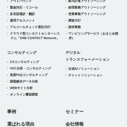
アウトバウンド
給与計算アウトソーシング
緊急対応・リコール
経理業務アウトソーシング
多言語通訳・翻訳
営業事務アウトソーシング
運用アセスメント
調査代行
アルコールチェック委託代行
請求業務
クラウド型コンタクトセンターシス
ワンビリングサービス
（おまとめ請
テム
「ONE CONTACT Network」
求）
デジタルトランスフォーメーション
コンサルティング
デジタル
トランスフォーメーション
CXコンサルティング
VOC分析・コンサルティング
生成AIソリューション
高度FAQコンサルティング
チャットソリューション
課題解決データ分析
WEBサイト分析
オンライン覆面調査
事例
セミナー
選ばれる理由
会社情報