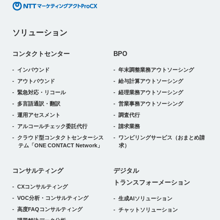
ソリューション
コンタクトセンター
BPO
インバウンド
年末調整業務アウトソーシング
アウトバウンド
給与計算アウトソーシング
緊急対応・リコール
経理業務アウトソーシング
多言語通訳・翻訳
営業事務アウトソーシング
運用アセスメント
調査代行
アルコールチェック委託代行
請求業務
クラウド型コンタクトセンターシス
ワンビリングサービス
（おまとめ請
テム
「ONE CONTACT Network」
求）
デジタルトランスフォーメーション
コンサルティング
デジタル
トランスフォーメーション
CXコンサルティング
VOC分析・コンサルティング
生成AIソリューション
高度FAQコンサルティング
チャットソリューション