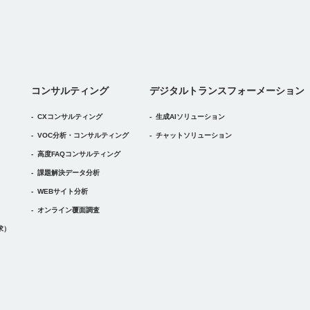
デジタルトランスフォーメーション
コンサルティング
デジタル
トランスフォーメーション
CXコンサルティング
生成AIソリューション
VOC分析・コンサルティング
チャットソリューション
高度FAQコンサルティング
課題解決データ分析
WEBサイト分析
オンライン覆面調査
求）