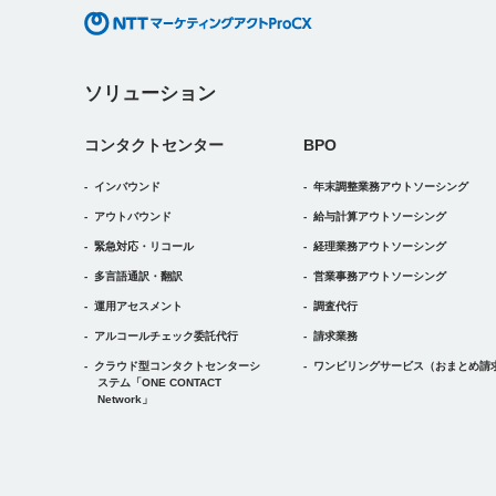
ソリューション
コンタクトセンター
BPO
インバウンド
年末調整業務アウトソーシング
アウトバウンド
給与計算アウトソーシング
緊急対応・リコール
経理業務アウトソーシング
多言語通訳・翻訳
営業事務アウトソーシング
運用アセスメント
調査代行
アルコールチェック委託代行
請求業務
クラウド型コンタクトセンターシ
ワンビリングサービス
（おまとめ請
ステム
「ONE CONTACT
Network」