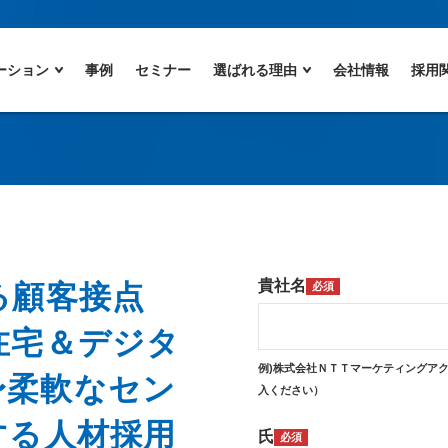
ーション
事例
セミナー
選ばれる理由
会社情報
採用
貴社名
る顧客接点
必須
在宅＆デジタ
例)株式会社ＮＴＴマーケティングア
2〜柔軟なセン
入ください）
する人材採用
氏
必須