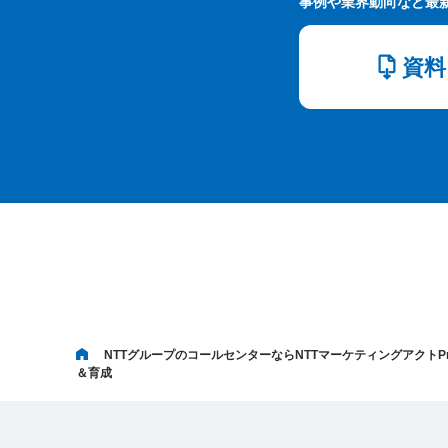
事例や業界動向など最
資料
NTTグループのコールセンターならNTTマーケティングアクトPr
＆育成