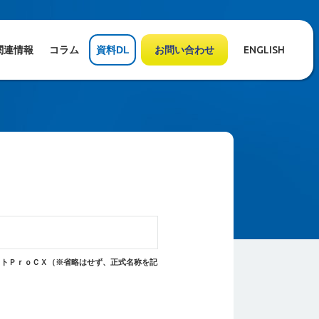
関連情報
コラム
資料DL
お問い合わせ
ENGLISH
クトＰｒｏＣＸ（※省略はせず、正式名称を記