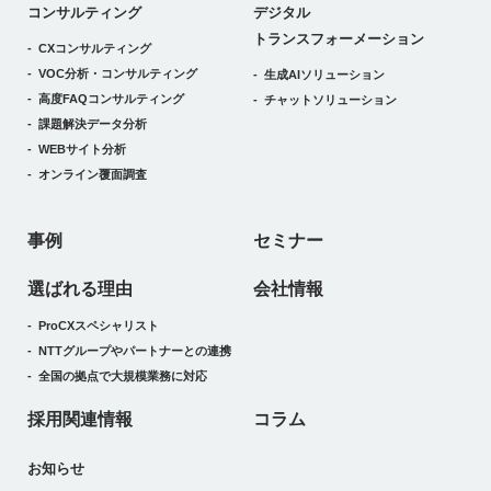
デジタルトランスフォーメーション
コンサルティング
デジタル
トランスフォーメーション
CXコンサルティング
VOC分析・コンサルティング
生成AIソリューション
高度FAQコンサルティング
チャットソリューション
課題解決データ分析
WEBサイト分析
オンライン覆面調査
事例
セミナー
選ばれる理由
会社情報
ProCXスペシャリスト
NTTグループやパートナーとの連携
全国の拠点で大規模業務に対応
採用関連情報
コラム
お知らせ