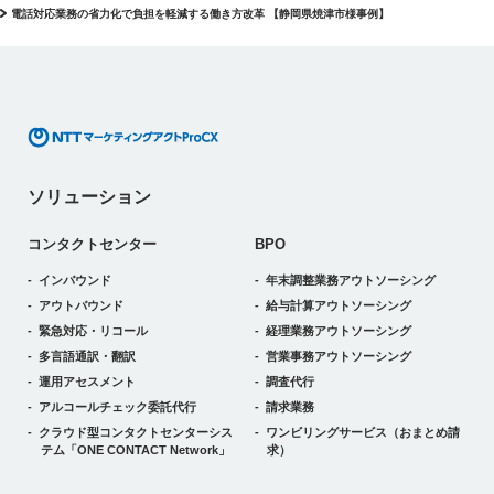
電話対応業務の省力化で負担を軽減する働き方改革 【静岡県焼津市様事例】
ソリューション
コンタクトセンター
BPO
インバウンド
年末調整業務アウトソーシング
アウトバウンド
給与計算アウトソーシング
緊急対応・リコール
経理業務アウトソーシング
多言語通訳・翻訳
営業事務アウトソーシング
運用アセスメント
調査代行
アルコールチェック委託代行
請求業務
クラウド型コンタクトセンターシス
ワンビリングサービス
（おまとめ請
テム
「ONE CONTACT Network」
求）