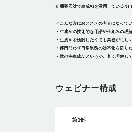
た顧客応対で生成AIを活用しているN
＜こんな方におススメの内容になって
・生成AIの技術的な用語や仕組みの理
・
生成AIを検討したくても業務が忙し
・
部門問わず日常業務の効率化を図り
・
世の中生成AIというが、良く理解し
ウェビナー構成
第1部