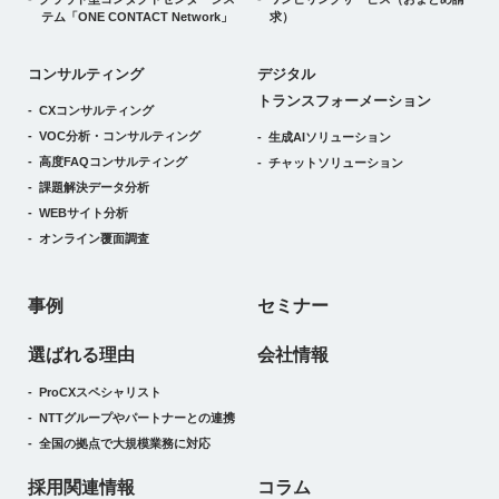
テム
「ONE CONTACT Network」
求）
デジタルトランスフォーメーション
コンサルティング
デジタル
トランスフォーメーション
CXコンサルティング
VOC分析・コンサルティング
生成AIソリューション
高度FAQコンサルティング
チャットソリューション
課題解決データ分析
WEBサイト分析
オンライン覆面調査
事例
セミナー
選ばれる理由
会社情報
ProCXスペシャリスト
NTTグループやパートナーとの連携
全国の拠点で大規模業務に対応
採用関連情報
コラム