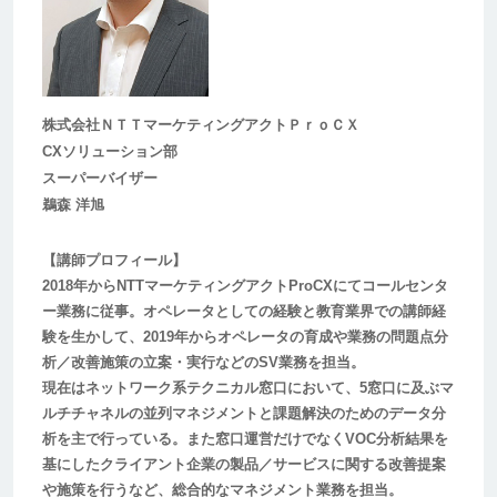
株式会社ＮＴＴマーケティングアクトＰｒｏＣＸ
CXソリューション部
スーパーバイザー
鵜森 洋旭
【講師プロフィール】
2018年からNTTマーケティングアクトProCXにてコールセンタ
ー業務に従事。オペレータとしての経験と教育業界での講師経
験を生かして、2019年からオペレータの育成や業務の問題点分
析／改善施策の立案・実行などのSV業務を担当。
現在はネットワーク系テクニカル窓口において、5窓口に及ぶマ
ルチチャネルの並列マネジメントと課題解決のためのデータ分
析を主で行っている。また窓口運営だけでなくVOC分析結果を
基にしたクライアント企業の製品／サービスに関する改善提案
や施策を行うなど、総合的なマネジメント業務を担当。