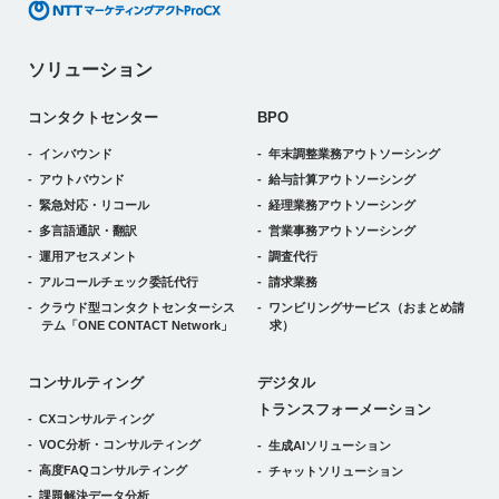
ソリューション
コンタクトセンター
BPO
インバウンド
年末調整業務アウトソーシング
アウトバウンド
給与計算アウトソーシング
緊急対応・リコール
経理業務アウトソーシング
多言語通訳・翻訳
営業事務アウトソーシング
運用アセスメント
調査代行
アルコールチェック委託代行
請求業務
クラウド型コンタクトセンターシス
ワンビリングサービス
（おまとめ請
テム
「ONE CONTACT Network」
求）
デジタルトランスフォーメーション
コンサルティング
デジタル
トランスフォーメーション
CXコンサルティング
VOC分析・コンサルティング
生成AIソリューション
高度FAQコンサルティング
チャットソリューション
課題解決データ分析