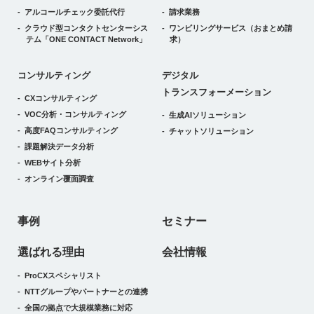
アルコールチェック委託代行
請求業務
クラウド型コンタクトセンターシス
ワンビリングサービス
（おまとめ請
テム
「ONE CONTACT Network」
求）
デジタルトランスフォーメーション
コンサルティング
デジタル
トランスフォーメーション
CXコンサルティング
VOC分析・コンサルティング
生成AIソリューション
高度FAQコンサルティング
チャットソリューション
課題解決データ分析
WEBサイト分析
オンライン覆面調査
事例
セミナー
選ばれる理由
会社情報
ProCXスペシャリスト
NTTグループやパートナーとの連携
全国の拠点で大規模業務に対応