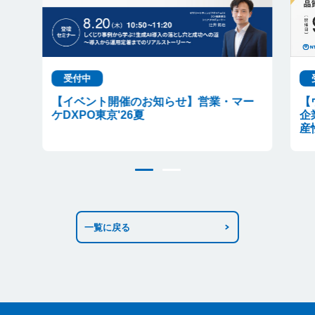
受付中
【イベント開催のお知らせ】営業・マー
【
ケDXPO東京'26夏
企
産
一覧に戻る