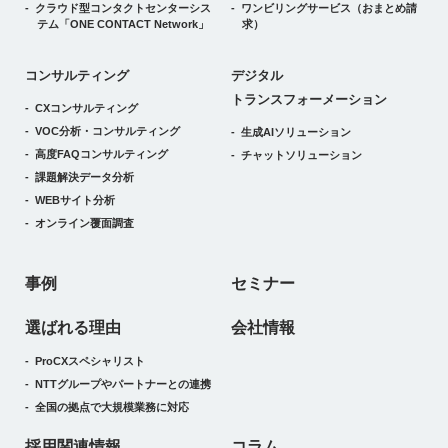
クラウド型コンタクトセンターシス
ワンビリングサービス
（おまとめ請
テム
「ONE CONTACT Network」
求）
デジタルトランスフォーメーション
コンサルティング
デジタル
トランスフォーメーション
CXコンサルティング
VOC分析・コンサルティング
生成AIソリューション
高度FAQコンサルティング
チャットソリューション
課題解決データ分析
WEBサイト分析
オンライン覆面調査
事例
セミナー
選ばれる理由
会社情報
ProCXスペシャリスト
NTTグループやパートナーとの連携
全国の拠点で大規模業務に対応
採用関連情報
コラム