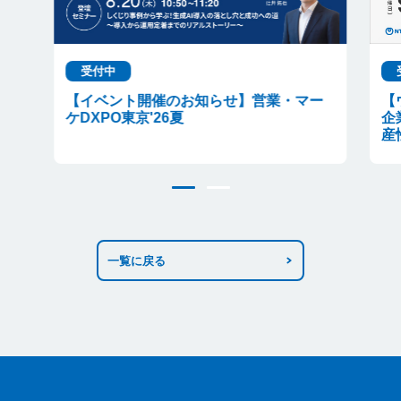
受付中
【イベント開催のお知らせ】営業・マー
【
ケDXPO東京'26夏
企
産
一覧に戻る