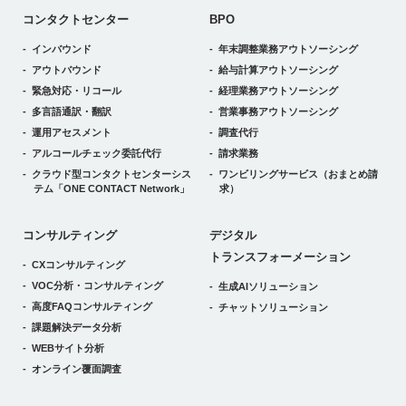
コンタクトセンター
BPO
インバウンド
年末調整業務アウトソーシング
アウトバウンド
給与計算アウトソーシング
緊急対応・リコール
経理業務アウトソーシング
多言語通訳・翻訳
営業事務アウトソーシング
運用アセスメント
調査代行
アルコールチェック委託代行
請求業務
クラウド型コンタクトセンターシス
ワンビリングサービス
（おまとめ請
テム
「ONE CONTACT Network」
求）
デジタルトランスフォーメーション
コンサルティング
デジタル
トランスフォーメーション
CXコンサルティング
VOC分析・コンサルティング
生成AIソリューション
高度FAQコンサルティング
チャットソリューション
課題解決データ分析
WEBサイト分析
オンライン覆面調査