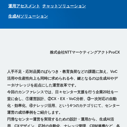
運用アセスメント
チャットソリューション
生成AIソリューション
株式会社NTTマーケティングアクトProCX
人手不足・応対品質のばらつき・教育負荷などの課題に加え、VoC
活用や生産性向上も同時に求められる今、鍵となるのは生成AIやデ
ータ/ナレッジを起点にした運営改革です。
今回のカンファレンスでは、日々センター支援を行う企業20社を一
堂に会し、①運営設計、②CX・EX・VoC分析、③一次対応の自動
化・効率化、④ナレッジ活用、という4つのカテゴリにて、センター
運営の成功事例をご紹介します。
円滑なセンター運営を実現するための設計・運用から、生成AI活
用、CXデザイン、応対の自動化、ナレッジ管理、CRM連携など、各