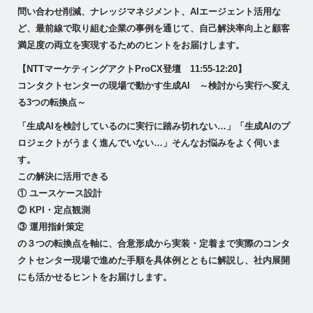
問い合わせ削減、ナレッジマネジメント、AIエージェント活用な
ど、最前線で取り組む企業の事例を通じて、自己解決率向上と顧客
満足度の両立を実現するためのヒントをお届けします。
【NTTマーケティングアクトProCX登壇 11:55-12:20】
コンタクトセンターの現場で動かす生成AI ～検討から実行へ変え
る3つの転換点～
「生成AIを検討しているのに実行に踏み切れない…」「生成AIのプ
ロジェクトがうまく進んでいない…」そんなお悩みをよく伺いま
す。
この解決に活用できる
① ユースケース設計
② KPI・定点観測
③ 運用指針策定
の３つの転換点を軸に、合意形成から実装・定着まで実際のコンタ
クトセンター現場で進めた手順を具体例とともに解説し、社内展開
にも活かせるヒントをお届けします。