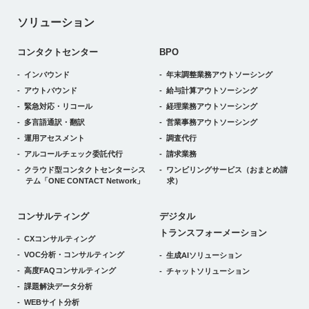
ソリューション
コンタクトセンター
BPO
インバウンド
年末調整業務アウトソーシング
アウトバウンド
給与計算アウトソーシング
緊急対応・リコール
経理業務アウトソーシング
多言語通訳・翻訳
営業事務アウトソーシング
運用アセスメント
調査代行
アルコールチェック委託代行
請求業務
クラウド型コンタクトセンターシス
ワンビリングサービス
（おまとめ請
テム
「ONE CONTACT Network」
求）
デジタルトランスフォーメーション
コンサルティング
デジタル
トランスフォーメーション
CXコンサルティング
VOC分析・コンサルティング
生成AIソリューション
高度FAQコンサルティング
チャットソリューション
課題解決データ分析
WEBサイト分析