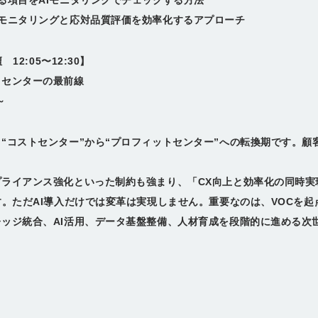
る項目をAIモニタリングでチェックする方法
モニタリングと応対品質評価を効率化するアプローチ
12:05〜12:30】
トセンターの最前線
～
“コストセンター”から“プロフィットセンター”への転換期です。顧
ライアンス強化といった制約も強まり、「CX向上と効率化の同時実
す。ただAI導入だけでは変革は実現しません。重要なのは、VOCを
ッジ統合、AI活用、データ基盤整備、人材育成を段階的に進める次