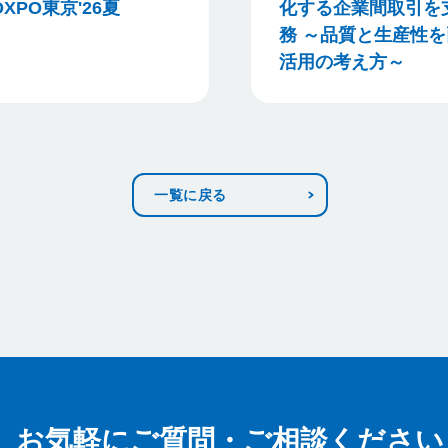
XPO東京'26夏
化する企業間取引を
務 ～品質と生産性を
活用の考え方～
一覧に戻る
お気軽にご質問・ご相談ください
お気軽にご質問・ご相談ください