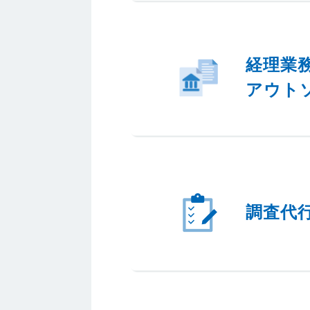
経理業
アウト
調査代