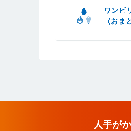
ワンビ
（おま
人手が
人手が