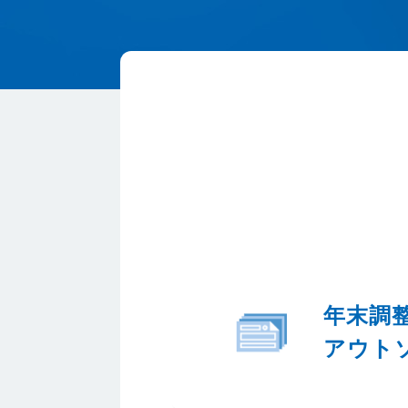
年末調
アウト