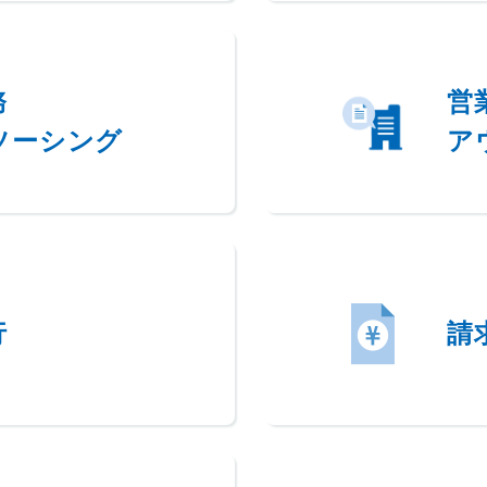
務
営
ソーシング
ア
行
請