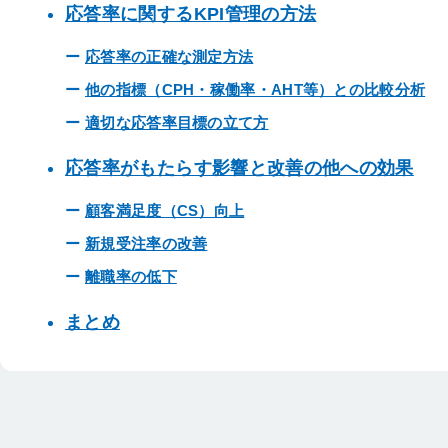
応答率に関するKPI管理の方法
応答率の正確な測定方法
他の指標（CPH・稼働率・AHT等）との比較分析
適切な応答率目標の立て方
応答率がもたらす影響と改善の他への効果
顧客満足度（CS）向上
新規受注率の改善
離職率の低下
まとめ