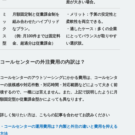
差が大きい場合。
ミ
月額固定制と従量課金制を
・メリット：予算の安定性と
ッ
組み合わせたハイブリッド
柔軟性を両立できる。
ク
なプラン。
・適したケース：多くの企業
ス
（例: 月100件までは固定料
にとってバランスが取りやす
型
金、超過分は従量課金）
い選択肢。
コールセンターの外注費用の内訳は？
コールセンターのアウトソーシングにかかる費用は、コールセンタ
ーの規模感や対応件数・対応時間・対応範囲などによって大きく前
後するので、一概には言えません。また、上記で説明したように月
額固定型か従量課金型かによっても異なります。
詳しく知りたい方は、こちらの記事を合わせてお読みください
・コールセンターの運用費用は？内製と外注の違いと費用を抑える
方法