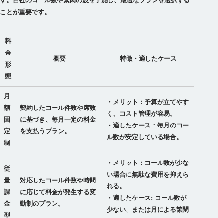
す。自社のコール数や繁閑の波を予測し、最適なプランを選択する
ことが重要です。
料
金
概要
特徴・適したケース
形
態
月
・メリット：予算が立てやす
額
契約したコール件数や席数
く、コスト管理が容易。
固
に基づき、毎月一定の料金
・適したケース：毎月のコー
定
を支払うプラン。
ル数が安定している場合。
制
・メリット：コール数が少な
従
い場合に無駄な費用を抑えら
量
対応したコール件数や時間
れる。
課
に応じて料金が発生する変
・適したケース: コール数が
金
動制のプラン。
少ない、または月による繁閑
型