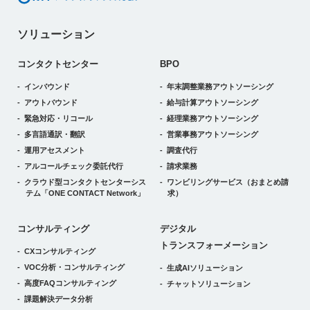
ソリューション
コンタクトセンター
BPO
インバウンド
年末調整業務アウトソーシング
アウトバウンド
給与計算アウトソーシング
緊急対応・リコール
経理業務アウトソーシング
多言語通訳・翻訳
営業事務アウトソーシング
運用アセスメント
調査代行
アルコールチェック委託代行
請求業務
クラウド型コンタクトセンターシス
ワンビリングサービス
（おまとめ請
テム
「ONE CONTACT Network」
求）
デジタルトランスフォーメーション
コンサルティング
デジタル
トランスフォーメーション
CXコンサルティング
VOC分析・コンサルティング
生成AIソリューション
高度FAQコンサルティング
チャットソリューション
課題解決データ分析