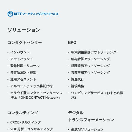
ソリューション
コンタクトセンター
BPO
インバウンド
年末調整業務アウトソーシング
アウトバウンド
給与計算アウトソーシング
緊急対応・リコール
経理業務アウトソーシング
多言語通訳・翻訳
営業事務アウトソーシング
運用アセスメント
調査代行
アルコールチェック委託代行
請求業務
クラウド型コンタクトセンターシス
ワンビリングサービス
（おまとめ請
テム
「ONE CONTACT Network」
求）
デジタルトランスフォーメーション
コンサルティング
デジタル
トランスフォーメーション
CXコンサルティング
VOC分析・コンサルティング
生成AIソリューション