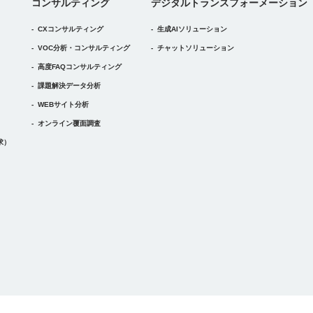
デジタルトランスフォーメーション
コンサルティング
デジタル
トランスフォーメーション
CXコンサルティング
生成AIソリューション
VOC分析・コンサルティング
チャットソリューション
高度FAQコンサルティング
課題解決データ分析
WEBサイト分析
オンライン覆面調査
求）