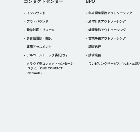
コンタクトセンター
BPO
インバウンド
年末調整業務アウトソーシング
アウトバウンド
給与計算アウトソーシング
緊急対応・リコール
経理業務アウトソーシング
多言語通訳・翻訳
営業事務アウトソーシング
運用アセスメント
調査代行
アルコールチェック委託代行
請求業務
クラウド型コンタクトセンターシ
ワンビリングサービス
（おまとめ請
ステム
「ONE CONTACT
Network」