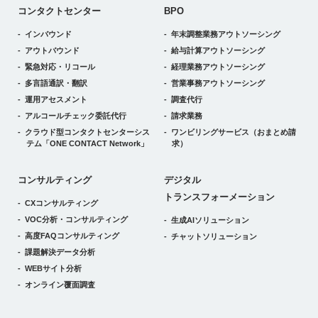
コンタクトセンター
BPO
インバウンド
年末調整業務アウトソーシング
アウトバウンド
給与計算アウトソーシング
緊急対応・リコール
経理業務アウトソーシング
多言語通訳・翻訳
営業事務アウトソーシング
運用アセスメント
調査代行
アルコールチェック委託代行
請求業務
クラウド型コンタクトセンターシス
ワンビリングサービス
（おまとめ請
テム
「ONE CONTACT Network」
求）
デジタルトランスフォーメーション
コンサルティング
デジタル
トランスフォーメーション
CXコンサルティング
VOC分析・コンサルティング
生成AIソリューション
高度FAQコンサルティング
チャットソリューション
課題解決データ分析
WEBサイト分析
オンライン覆面調査