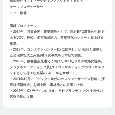
株式会社ＮＴＴマーケティングアクトＰｒｏＣＸ
チーフプロデューサー
井上 雅博
講師プロフィール
・2014年、営業企画・事業開発として、現在BPO事業の中核で
あるVOC、FAQ、多言語通訳の「事業特化センター」立上げを
推進。
・2017年、コンタクトセンターDXに従事し、LINE社と連携し
た自治体粗大ごみ受付DX化事業を日本初で実施。
・2019年、顧客接点最適化に向けたBPOビジネス戦略に従事。
デジタルマーケティング及びCXコンサルティングのコンサルタ
ントとして様々な企業のCX・DXをサポート。
・2021年10月に「デジタル時代のカスタマーサービス戦略」(東
洋経済新報社）を畑中氏・米林氏との共訳で上梓。
・2022年、CXデザインに加え、自社ブランディング/社内外の
広報活動に従事。