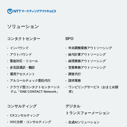
ソリューション
コンタクトセンター
BPO
インバウンド
年末調整業務アウトソーシング
アウトバウンド
給与計算アウトソーシング
緊急対応・リコール
経理業務アウトソーシング
多言語通訳・翻訳
営業事務アウトソーシング
運用アセスメント
調査代行
アルコールチェック委託代行
請求業務
クラウド型コンタクトセンターシス
ワンビリングサービス
（おまとめ請
テム
「ONE CONTACT Network」
求）
デジタルトランスフォーメーション
コンサルティング
デジタル
トランスフォーメーション
CXコンサルティング
VOC分析・コンサルティング
生成AIソリューション