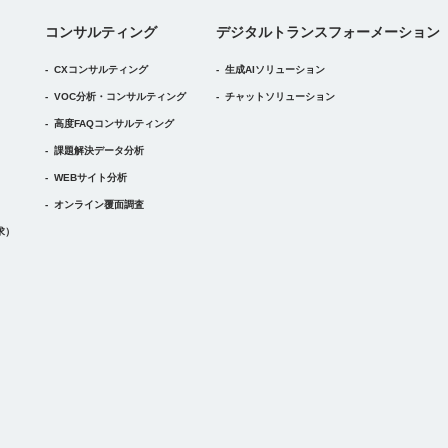
デジタルトランスフォーメーション
コンサルティング
デジタル
トランスフォーメーション
CXコンサルティング
生成AIソリューション
VOC分析・コンサルティング
チャットソリューション
高度FAQコンサルティング
課題解決データ分析
WEBサイト分析
オンライン覆面調査
求）