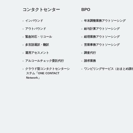
コンタクトセンター
BPO
インバウンド
年末調整業務アウトソーシング
アウトバウンド
給与計算アウトソーシング
緊急対応・リコール
経理業務アウトソーシング
多言語通訳・翻訳
営業事務アウトソーシング
運用アセスメント
調査代行
アルコールチェック委託代行
請求業務
クラウド型コンタクトセンターシ
ワンビリングサービス
（おまとめ請
ステム
「ONE CONTACT
Network」