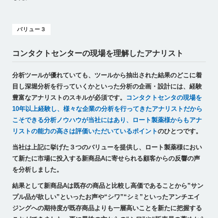
バリュー３
コンタクトセンターの現場を理解したアナリスト
分析ツールが優れていても、ツールから抽出された結果のどこに着
目し深堀分析を行っていくかといった分析の企画・設計には、経験
豊富なアナリストのスキルが必須です。
コンタクトセンタの現場を
10年以上経験し、様々な企業の分析を行ってきたアナリストだから
こそできる分析ノウハウが当社にはあり、ロート製薬様からもアナ
リストの能力の高さは評価いただいているポイント
のひとつです。
当社は上記に挙げた３つのバリューを提供し、ロート製薬様におい
て新たに市場に投入する新商品Aに寄せられる顧客からの反響の声
を分析しました。
結果として新商品Aは既存の商品と比較し高価であることから”サン
プル品が欲しい”といったお声や“シワ”“シミ”といったアンチエイ
ジングへの期待度が既存商品よりも一層高いことを新たに把握する