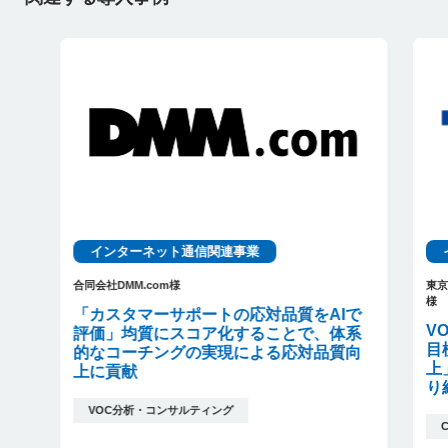
インターネット通信関連事業
合同会社DMM.com様
東
様
「カスタマーサポートの応対品質をAIで
V
評価」均質にスコア化することで、体系
目
的なコーチングの実現による応対品質向
上
上に貢献
り
VOC分析・コンサルティング