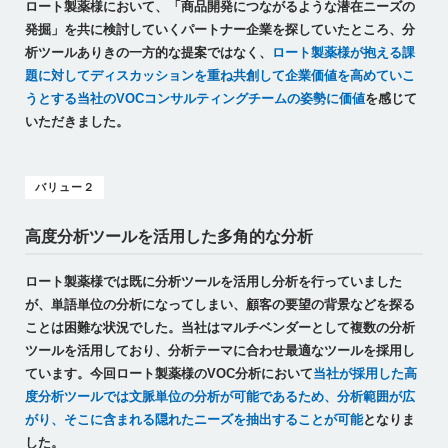
ロート製薬様において、「商品開発につながるような潜在ニーズの
発掘」を共に検討していくパートナー企業を探していたところ、分
析ツールありきの一方的な提案ではなく、
ロート製薬様が抱える課
題に対してディスカッションを重ね共創して企業価値を高めていこ
うとする当社のVOCコンサルティングチームの姿勢に価値
を感じて
いただきました。
バリュー２
高度分析ツールを活用した多角的な分析
ロート製薬様では既に分析ツールを活用し分析を行っていました
が、単語単位の分析になってしまい、顧客の要望の背景などを探る
ことは困難な状況でした。当社はマルチベンダーとして複数の分析
ツールを活用しており、分析テーマに合わせ最適なツールを採用し
ています。今回ロート製薬様のVOC分析において
当社が採用した高
度分析ツールでは文脈単位の分析が可能であるため、分析範囲が広
がり、そこに含まれる隠れたニーズを抽出することが可能
となりま
した。