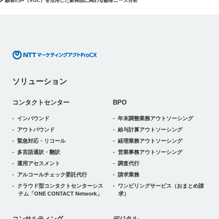
顧客の声（VOC）を活用した新商品に関わる顧客ニーズ分析
ソリューション
コンタクトセンター
BPO
インバウンド
年末調整業務アウトソーシング
アウトバウンド
給与計算アウトソーシング
緊急対応・リコール
経理業務アウトソーシング
多言語通訳・翻訳
営業事務アウトソーシング
運用アセスメント
調査代行
アルコールチェック委託代行
請求業務
クラウド型コンタクトセンターシス
ワンビリングサービス
（おまとめ請
テム
「ONE CONTACT Network」
求）
デジタルトランスフォーメーション
コンサルティング
デジタル