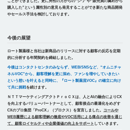
ことができました。更に男性の方からの“シワ”や“販売員の薦めから
購入した”という属性別の意見も発見することができ新たな商品開発
やセールス手法を検討しております。
今後の展望
ロート製薬様と当社は新商品のリリースに対する顧客の反応を定期
的に分析する年間契約を締結しました。
今後はコンタクトセンタのみならず、WEB/SNSなど、“オムニチャ
ネルVOC”から、顧客理解を更に深め、ファンを増やしていきたい
という想いを叶えると同時に、『ロート製薬流VOC』の確立に向け
て共に挑戦
を続けます。
ＮＴＴマーケティングアクトＰｒｏＣＸは、人とAIの融合によりCX
を向上するバリューパートナーとして、顧客接点の最適化をめざす
CXのプロ集団「ProCX」（プロクス）を宣言しました。
コールや
WEB履歴による顧客理解の徹底やVOC活用による痛点の改善を通じ
て、顧客ロイヤルティや企業価値の向上をサポート
していきます。