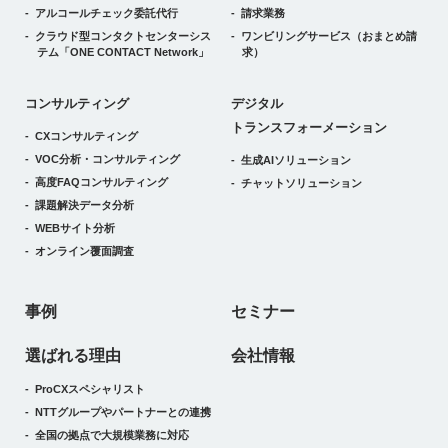
アルコールチェック委託代行
請求業務
クラウド型コンタクトセンターシス
ワンビリングサービス
（おまとめ請
テム
「ONE CONTACT Network」
求）
デジタルトランスフォーメーション
コンサルティング
デジタル
トランスフォーメーション
CXコンサルティング
VOC分析・コンサルティング
生成AIソリューション
高度FAQコンサルティング
チャットソリューション
課題解決データ分析
WEBサイト分析
オンライン覆面調査
事例
セミナー
選ばれる理由
会社情報
ProCXスペシャリスト
NTTグループやパートナーとの連携
全国の拠点で大規模業務に対応