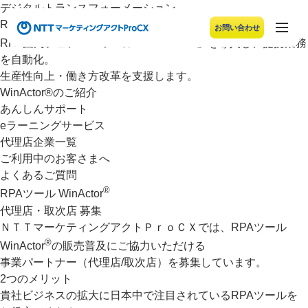
デジタルトランスフォーメーション
RPAソリューション
お問い合わせ
メニューの末尾です。Escape キーでメニューを閉じるこ
®
RPA国内シェアNo.1ツール「WinActor
」を導入し、提携業務
を自動化。
生産性向上・働き方改革を支援します。
WinActor®のご紹介
あんしんサポート
eラーニングサービス
代理店企業一覧
ご利用中のお客さまへ
よくあるご質問
®
RPAツール WinActor
代理店・取次店 募集
ＮＴＴマーケティングアクトＰｒｏＣＸでは、RPAツール
®
WinActor
の販売普及にご協力いただける
事業パートナー（代理店/取次店）を募集しています。
2つのメリット
貴社ビジネスの拡大に日本中で注目されているRPAツールを